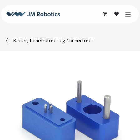
Skip to Content
Kabler, Penetratorer og Connectorer